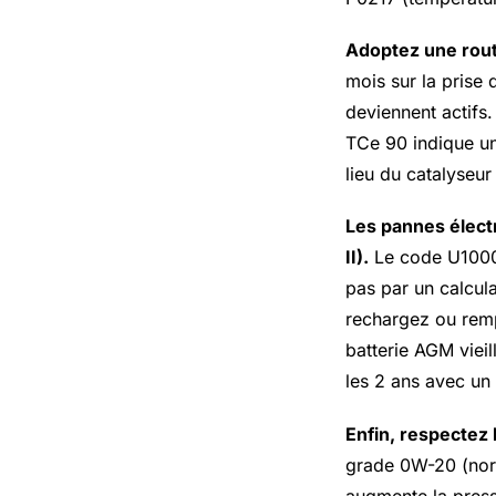
Adoptez une routi
mois sur la prise 
deviennent actifs
TCe 90 indique u
lieu du catalyseu
Les pannes élect
II).
Le code U1000 
pas par un calcula
rechargez ou remp
batterie AGM vieil
les 2 ans avec un
Enfin, respectez 
grade 0W-20 (norm
augmente la press