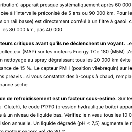
tribution) apparaît presque systématiquement après 60 000 
cée à l’intervalle préconisé de 5 ans ou 90 000 km. Pour le
on rail basse) est directement corrélé à un filtre à gasoil 
 les 30 000 km, pas 40 000.
pteurs critiques avant qu’ils ne déclenchent un voyant.
Le
collecteur (MAP) sur les moteurs Energy TCe 180 (M5M) s’e
Un nettoyage au spray dégraissant tous les 20 000 km évite
sance de 15 %. Le capteur PMH (position vilebrequin) sur l
s préavis : si vous constatez des à-coups à chaud, remplac
 panne sèche.
uide de refroidissement est un facteur sous-estimé.
Sur le
al Clutch), le code P17F0 (pression hydraulique boîte) appa
e à un niveau de liquide bas. Vérifiez le niveau tous les 10
vision annuelle. Un liquide dégradé (pH < 7,5) augmente le
re moteur excessive) de 30 %.