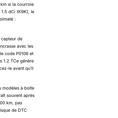
km si la courroie
 1.5 dCi (K9K), le
colmaté :
 capteur de
ncrasse avec les
 le code P0106 et
es 1.2 TCe génère
ez-le avant qu’il
s modèles à boîte
raît souvent après
 000 km, pas
 risque de DTC