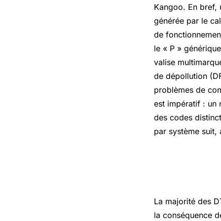
Kangoo. En bref,
générée par le ca
de fonctionnement
le « P » générique 
valise multimarque
de dépollution (D
problèmes de comm
est impératif : u
des codes distinct
par système suit, 
Évitez les
La majorité des D
la conséquence de