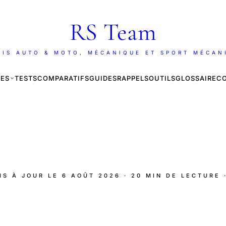
RS Team
AIS AUTO & MOTO, MÉCANIQUE ET SPORT MÉCAN
ES
TESTS
COMPARATIFS
GUIDES
RAPPELS
OUTILS
GLOSSAIRE
C
MIS À JOUR LE
6 AOÛT 2026
· 20 MIN DE LECTURE