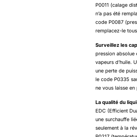
P0011 (calage dis
n’a pas été rempla
code P0087 (pressi
remplacez-le tous
Surveillez les ca
pression absolue 
vapeurs d’huile. 
une perte de puis
le code P0335 san
ne vous laisse en
La qualité du liq
EDC (Efficient Du
une surchauffe lié
seulement à la ré
P0217 (températu