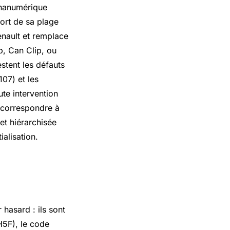
phanumérique
ort de sa plage
enault et remplace
ip, Can Clip, ou
stent les défauts
07) et les
te intervention
 correspondre à
et hiérarchisée
ialisation.
hasard : ils sont
H5F), le code