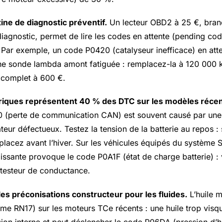
ne de diagnostic préventif.
Un lecteur OBD2 à 25 €, branc
diagnostic, permet de lire les codes en attente (pending cod
. Par exemple, un code P0420 (catalyseur inefficace) en att
ne sonde lambda amont fatiguée : remplacez-la à 120 000 
r complet à 600 €.
riques représentent 40 % des DTC sur les modèles récent
(perte de communication CAN) est souvent causé par une b
teur défectueux. Testez la tension de la batterie au repos :
lacez avant l’hiver. Sur les véhicules équipés du système S
lissante provoque le code P0A1F (état de charge batterie) : 
 testeur de conductance.
les préconisations constructeur pour les fluides.
L’huile m
e RN17) sur les moteurs TCe récents : une huile trop vis
ion interne et peut déclencher le code P06DA (pression d’h