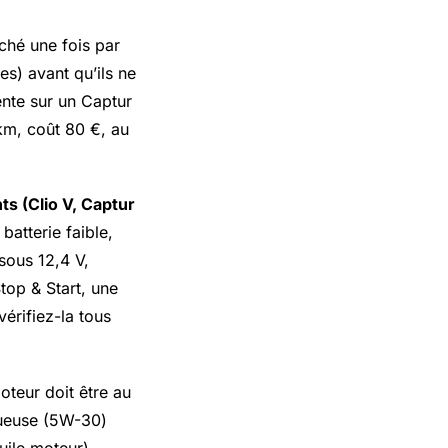
hé une fois par
es) avant qu’ils ne
ente sur un Captur
km, coût 80 €, au
s (Clio V, Captur
atterie faible,
 sous 12,4 V,
top & Start, une
vérifiez-la tous
oteur doit être au
queuse (5W-30)
uile moteur).