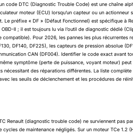
 un code DTC (Diagnostic Trouble Code) est une chaîne al
lculateur moteur (ECU) lorsqu’un capteur ou un actionneur s
. Le préfixe « DF » (Défaut Fonctionnel) est spécifique à R
OBD-II ; il est toujours lu via l’outil de diagnostic dédié (Cl
 compatible). Pour 2026, les pannes les plus récurrentes re
F130, DF140, DF225), les capteurs de pression absolue (DF1
unication CAN (DF004). Identifier le code exact avant tou
n même symptôme (perte de puissance, voyant moteur) peut
s nécessitant des réparations différentes. La liste complète 
avec les seuils de déclenchement et les procédures de réinit
 pannes et codes défauts
TC Renault (diagnostic trouble code) ne surviennent pas par 
 cycles de maintenance négligés. Sur un moteur TCe 1.2 (