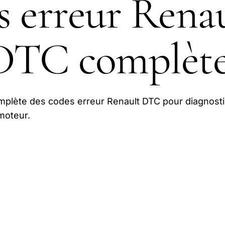
 erreur Renau
 DTC complèt
omplète des codes erreur Renault DTC pour diagnost
moteur.