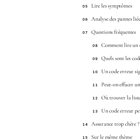
Lire les symptômes
05
Analyse des pannes lié
06
Questions fréquentes
07
Comment lire un c
08
Quels sont les cod
09
Un code erreur sig
10
Peut-on effacer un
11
Où trouver la lis
12
Un code erreur peu
13
Assurance trop chère 
14
Sur le même thème
15