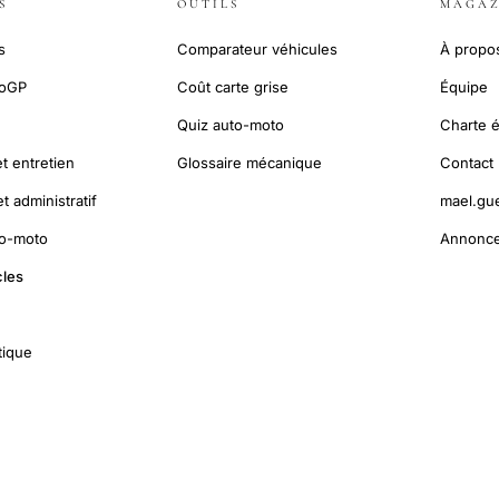
S
OUTILS
MAGAZ
s
Comparateur véhicules
À propo
toGP
Coût carte grise
Équipe
Quiz auto-moto
Charte é
t entretien
Glossaire mécanique
Contact
 administratif
mael.gu
to-moto
Annonce
cles
tique