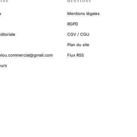
INE
MENTIONS
s
Mentions légales
RGPD
ditoriale
CGV / CGU
Plan du site
elou.commercial@gmail.com
Flux RSS
urs