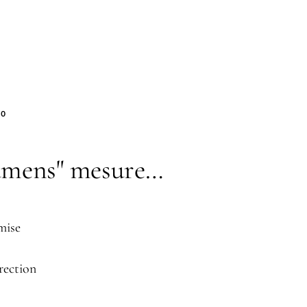
 0
lumens" mesure…
mise
rection