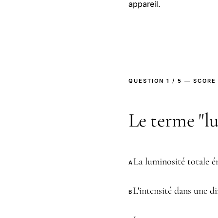
appareil.
QUESTION 1 / 5 — SCORE
Le terme "
La luminosité totale é
A
L'intensité dans une di
B