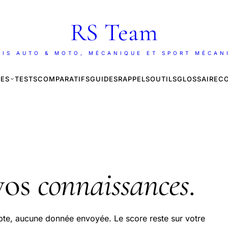
RS Team
AIS AUTO & MOTO, MÉCANIQUE ET SPORT MÉCAN
ES
TESTS
COMPARATIFS
GUIDES
RAPPELS
OUTILS
GLOSSAIRE
C
vos
connaissances
.
te, aucune donnée envoyée. Le score reste sur votre