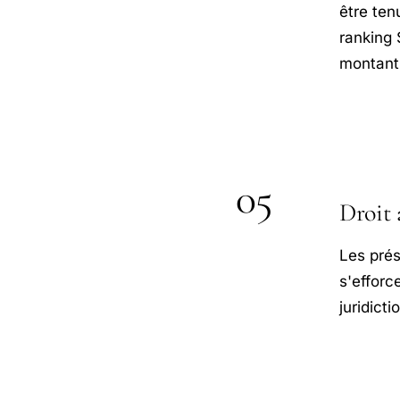
être ten
ranking 
montant 
05
Droit 
Les prés
s'efforc
juridict