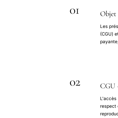
01
Objet
Les prés
(CGU) et
payante,
02
CGU — 
L'accès a
respect 
reproduc