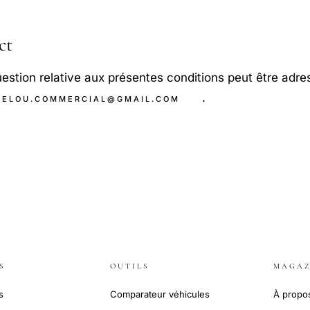
ct
estion relative aux présentes conditions peut être adre
.
UELOU.COMMERCIAL@GMAIL.COM
S
OUTILS
MAGAZ
s
Comparateur véhicules
À propo