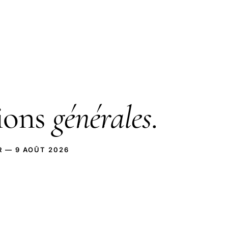
ions
générales
.
R — 9 AOÛT 2026