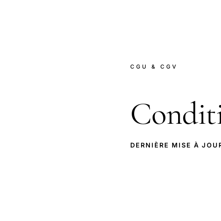
CGU & CGV
Condit
DERNIÈRE MISE À JOU