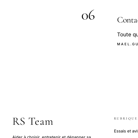
06
Conta
Toute qu
MAEL.G
RS Team
RUBRIQUE
Essais et avi
Aider à choisir, entretenir et dépanner sa