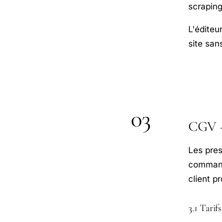
scraping
L'éditeu
site san
03
CGV — 
Les pres
commande
client p
3.1 Tarifs