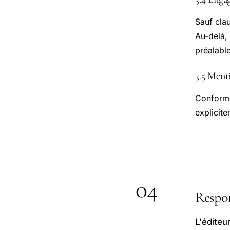
Sauf clau
Au-delà, 
préalable
3.5 Ment
Conformé
explicite
04
Respon
L'éditeu