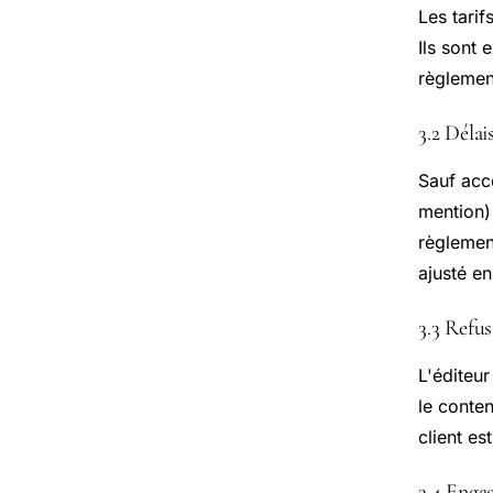
Les tarif
Ils sont 
règlemen
3.2 Délai
Sauf acco
mention)
règlement
ajusté en
3.3 Refus
L'éditeur
le conten
client e
3.4 Enga