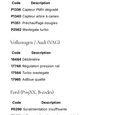
Code
Description
P1336
Capteur PMH dégradé
P1340
Capteur arbre à cames
P1351
Préchauffage bougies
P2562
Wastegate turbo
Volkswagen / Audi (VAG)
Code
Description
16484
Débitmètre
17746
Régulation pression rail
17564
Turbo wastegate
17965
AdBlue qualité
Ford (P09XX, B-codes)
Code
Description
P0299
Suralimentation insuffisante