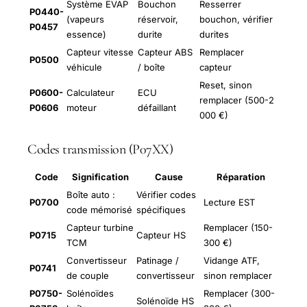
Système EVAP
Bouchon
Resserrer
P0440-
(vapeurs
réservoir,
bouchon, vérifier
P0457
essence)
durite
durites
Capteur vitesse
Capteur ABS
Remplacer
P0500
véhicule
/ boîte
capteur
Reset, sinon
P0600-
Calculateur
ECU
remplacer (500-2
P0606
moteur
défaillant
000 €)
Codes transmission (P07XX)
Code
Signification
Cause
Réparation
Boîte auto :
Vérifier codes
P0700
Lecture EST
code mémorisé
spécifiques
Capteur turbine
Remplacer (150-
P0715
Capteur HS
TCM
300 €)
Convertisseur
Patinage /
Vidange ATF,
P0741
de couple
convertisseur
sinon remplacer
P0750-
Solénoïdes
Remplacer (300-
Solénoïde HS