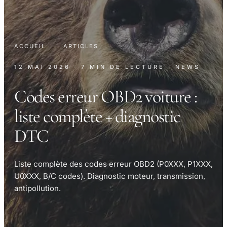
ACCUEIL
·
ARTICLES
12 MAI 2026
· 7 MIN DE LECTURE
· NEWS
Codes erreur OBD2 voiture :
liste complète + diagnostic
DTC
Liste complète des codes erreur OBD2 (P0XXX, P1XXX,
U0XXX, B/C codes). Diagnostic moteur, transmission,
antipollution.