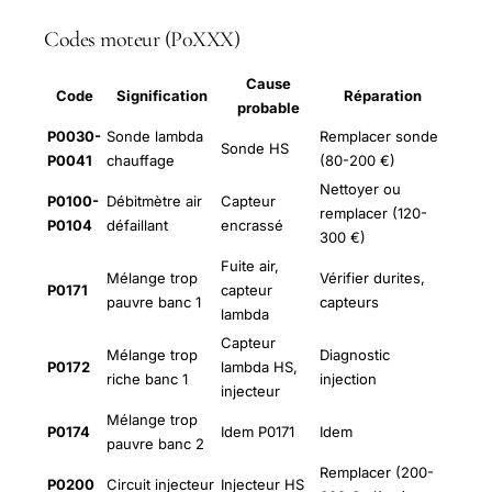
Codes moteur (P0XXX)
Cause
Code
Signification
Réparation
probable
P0030-
Sonde lambda
Remplacer sonde
Sonde HS
P0041
chauffage
(80-200 €)
Nettoyer ou
P0100-
Débitmètre air
Capteur
remplacer (120-
P0104
défaillant
encrassé
300 €)
Fuite air,
Mélange trop
Vérifier durites,
P0171
capteur
pauvre banc 1
capteurs
lambda
Capteur
Mélange trop
Diagnostic
P0172
lambda HS,
riche banc 1
injection
injecteur
Mélange trop
P0174
Idem P0171
Idem
pauvre banc 2
Remplacer (200-
P0200
Circuit injecteur
Injecteur HS