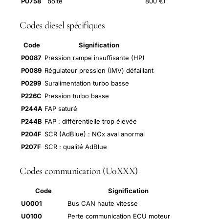
P0758
boîte
800 €)
Codes diesel spécifiques
Code
Signification
P0087
Pression rampe insuffisante (HP)
P0089
Régulateur pression (IMV) défaillant
P0299
Suralimentation turbo basse
P226C
Pression turbo basse
P244A
FAP saturé
P244B
FAP : différentielle trop élevée
P204F
SCR (AdBlue) : NOx aval anormal
P207F
SCR : qualité AdBlue
Codes communication (U0XXX)
Code
Signification
U0001
Bus CAN haute vitesse
U0100
Perte communication ECU moteur