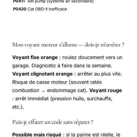
P0411
AIR pump (système air secondaire)
P0420
Cat OBD-II inefficace
FAQ — Codes erreur OBD2
Mon voyant moteur s’allume — dois-je m’arrêter ?
Voyant fixe orange
: roulez doucement vers un
garage. Diagnostic à faire dans la semaine.
Voyant clignotant orange
: arrêter au plus vite.
Risque de casse moteur (souvent ratés
combustion → endommage cat).
Voyant rouge
: arrêt immédiat (pression huile, surchauffe,
etc.).
Puis-je effacer un code sans réparer ?
Possible mais risqué
: si la panne est réelle, le