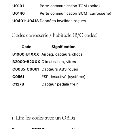
U0101
Perte communication TCM (boîte)
U0140
Perte communication BCM (carrosserie)
U0401-U0418
Données invalides reçues
Codes carrosserie / habitacle (B/C codes)
Code
Signification
B1000-B1XXX
Airbag, capteurs chocs
B2000-B2XXX
Climatisation, vitres
C0035-C0061
Capteurs ABS roues
C0561
ESP désactivé (système)
C1278
Capteur pédale frein
Procédure de diagnostic
1. Lire les codes avec un OBD2