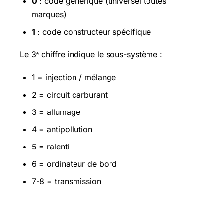
0
: code générique (universel toutes
marques)
1
: code constructeur spécifique
Le 3ᵉ chiffre indique le sous-système :
1 = injection / mélange
2 = circuit carburant
3 = allumage
4 = antipollution
5 = ralenti
6 = ordinateur de bord
7-8 = transmission
Top 50 codes OBD2 les plus fréquents