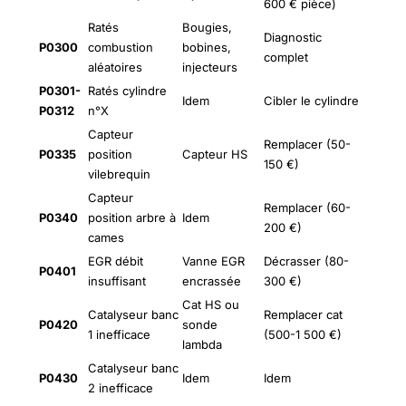
600 € pièce)
Ratés
Bougies,
Diagnostic
P0300
combustion
bobines,
complet
aléatoires
injecteurs
P0301-
Ratés cylindre
Idem
Cibler le cylindre
P0312
n°X
Capteur
Remplacer (50-
P0335
position
Capteur HS
150 €)
vilebrequin
Capteur
Remplacer (60-
P0340
position arbre à
Idem
200 €)
cames
EGR débit
Vanne EGR
Décrasser (80-
P0401
insuffisant
encrassée
300 €)
Cat HS ou
Catalyseur banc
Remplacer cat
P0420
sonde
1 inefficace
(500-1 500 €)
lambda
Catalyseur banc
P0430
Idem
Idem
2 inefficace