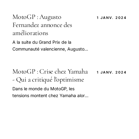
avec le récent partenariat entre BMW
et Toprak Razgatlioglu.
MotoGP : Augusto
1 JANV. 2024
Fernandez annonce des
améliorations
A la suite du Grand Prix de la
Communauté valencienne, Augusto
Fernández, pilote d’essai pour
l’équipe Yamaha, a partagé des
informations révélatrices.
MotoGP : Crise chez Yamaha
1 JANV. 2024
- Qui a critiqué l'optimisme
Dans le monde du MotoGP, les
tensions montent chez Yamaha alors
que les avis divergent au sein de
l'équipe.