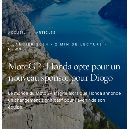
ACCUEIL
·
ARTICLES
1 JANVIER 2024
· 2 MIN DE LECTURE
·
NEWS
MotoGP : Honda opte pour un
nouveau sponsor pour Diogo
Le monde du MotoGP s'agite alors que Honda annonce
un changement significatif pour l'avenir de son
équipe.