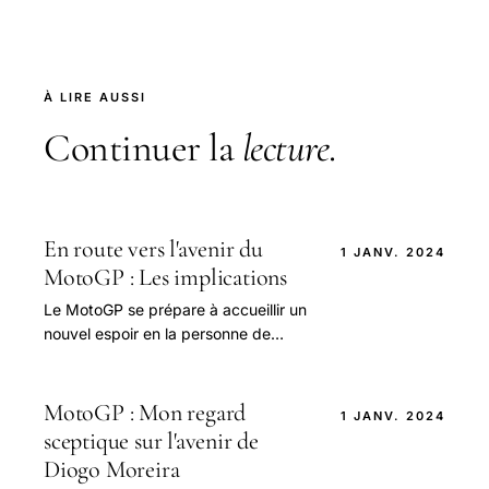
À LIRE AUSSI
Continuer la
lecture
.
En route vers l'avenir du
1 JANV. 2024
MotoGP : Les implications
Le MotoGP se prépare à accueillir un
nouvel espoir en la personne de
Diogo Moreira, le jeune pilote brésilien
qui fera ses débuts dans la catégorie
reine.
MotoGP : Mon regard
1 JANV. 2024
sceptique sur l'avenir de
Diogo Moreira