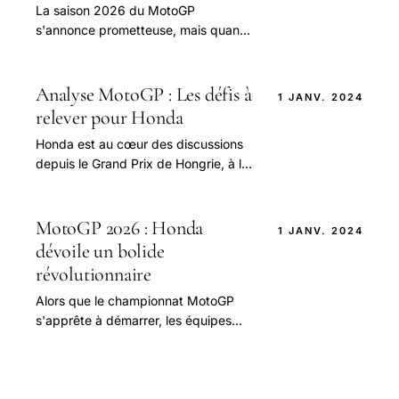
La saison 2026 du MotoGP
s'annonce prometteuse, mais quand il
s'agit de parler de Diogo Moreira, les
doutes s'installent.
Analyse MotoGP : Les défis à
1 JANV. 2024
relever pour Honda
Honda est au cœur des discussions
depuis le Grand Prix de Hongrie, à la
suite des récents développements
concernant les pilotes de MotoGP.
MotoGP 2026 : Honda
1 JANV. 2024
dévoile un bolide
révolutionnaire
Alors que le championnat MotoGP
s'apprête à démarrer, les équipes
intensifient leurs préparatifs.