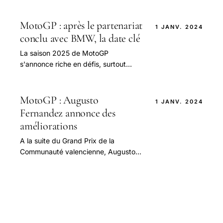
bataille en 2026 avec une stratégie
audacieuse axée sur l'innovation.
MotoGP : après le partenariat
1 JANV. 2024
conclu avec BMW, la date clé
La saison 2025 de MotoGP
s'annonce riche en défis, surtout
avec le récent partenariat entre BMW
et Toprak Razgatlioglu.
MotoGP : Augusto
1 JANV. 2024
Fernandez annonce des
améliorations
A la suite du Grand Prix de la
Communauté valencienne, Augusto
Fernández, pilote d’essai pour
l’équipe Yamaha, a partagé des
informations révélatrices.