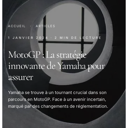
ACCUEIL
·
ARTICLES
1 JANVIER 2024
· 2 MIN DE LECTURE
MotoGP : La stratégie
innovante de Yamaha pour
assurer
Yamaha se trouve à un tournant crucial dans son
parcours en MotoGP. Face à un avenir incertain,
marqué par des changements de réglementation.