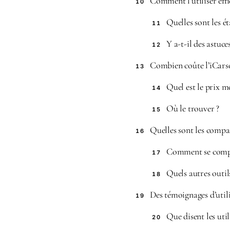
Comment l’utiliser eff
10
Quelles sont les é
11
Y a-t-il des astuce
12
Combien coûte l’iCarso
13
Quel est le prix m
14
Où le trouver ?
15
Quelles sont les compar
16
Comment se compare
17
Quels autres outil
18
Des témoignages d’utili
19
Que disent les uti
20