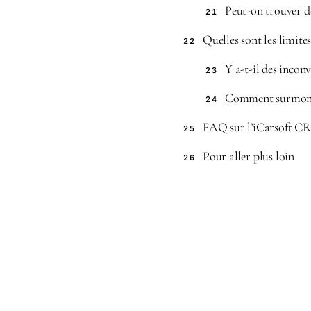
Peut-on trouver des
21
Quelles sont les limite
22
Y a-t-il des incon
23
Comment surmonte
24
FAQ sur l’iCarsoft C
25
Pour aller plus loin
26