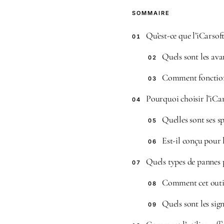
SOMMAIRE
Qu’est-ce que l’iCarso
01
Quels sont les avan
02
Comment fonctionne
03
Pourquoi choisir l’iCa
04
Quelles sont ses s
05
Est-il conçu pour l
06
Quels types de pannes 
07
Comment cet outil 
08
Quels sont les sig
09