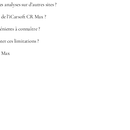
 analyses sur d’autres sites ?
s de l’iCarsoft CR Max ?
vénients à connaître ?
r ces limitations ?
R Max