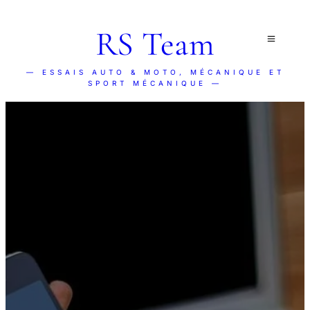
RS Team
— ESSAIS AUTO & MOTO, MÉCANIQUE ET
SPORT MÉCANIQUE —