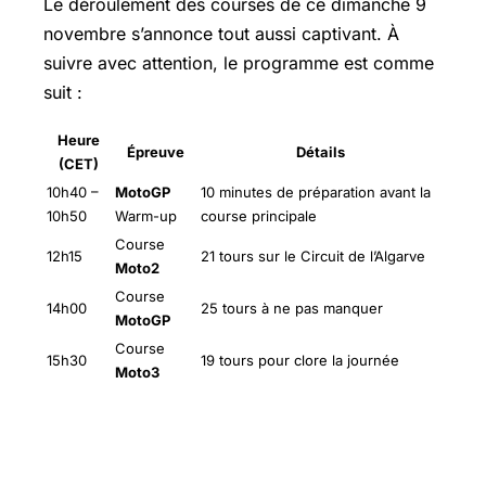
Le déroulement des courses de ce dimanche 9
novembre s’annonce tout aussi captivant. À
suivre avec attention, le programme est comme
suit :
Heure
Épreuve
Détails
(CET)
10h40 –
MotoGP
10 minutes de préparation avant la
10h50
Warm-up
course principale
Course
12h15
21 tours sur le Circuit de l’Algarve
Moto2
Course
14h00
25 tours à ne pas manquer
MotoGP
Course
15h30
19 tours pour clore la journée
Moto3
Analyse des performances des pilotes