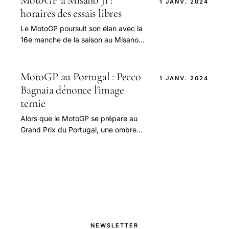
1 JANV. 2024
horaires des essais libres
Le MotoGP poursuit son élan avec la
16e manche de la saison au Misano
World Circuit Marco Simoncelli.
MotoGP au Portugal : Pecco
1 JANV. 2024
Bagnaia dénonce l'image
ternie
Alors que le MotoGP se prépare au
Grand Prix du Portugal, une ombre
plane sur le championnat suite à un
tragique incident survenu lors d'une
course.
NEWSLETTER