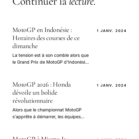
Continuer la
lecture
.
MotoGP en Indonésie :
1 JANV. 2024
Horaires des courses de ce
dimanche
La tension est à son comble alors que
le Grand Prix de MotoGP d'Indonésie
se prépare à revêtir son manteau de
compétitions sur le spectaculaire
circuit.
MotoGP 2026 : Honda
1 JANV. 2024
dévoile un bolide
révolutionnaire
Alors que le championnat MotoGP
s'apprête à démarrer, les équipes
intensifient leurs préparatifs.
MotoGP à Misano J1 :