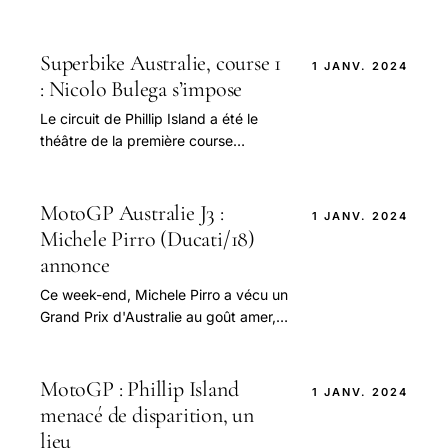
et tous les regards se sont tournés
vers Fermin Aldeguer, le jeune pilote.
Superbike Australie, course 1
1 JANV. 2024
: Nicolo Bulega s’impose
Le circuit de Phillip Island a été le
théâtre de la première course
palpitante du championnat Superbike
2026, où Nicolo Bulega (Aruba.it
Racing – Ducati).
MotoGP Australie J3 :
1 JANV. 2024
Michele Pirro (Ducati/18)
annonce
Ce week-end, Michele Pirro a vécu un
Grand Prix d'Australie au goût amer,
mais il n'en reste pas moins
déterminé pour la suite.
MotoGP : Phillip Island
1 JANV. 2024
menacé de disparition, un
lieu