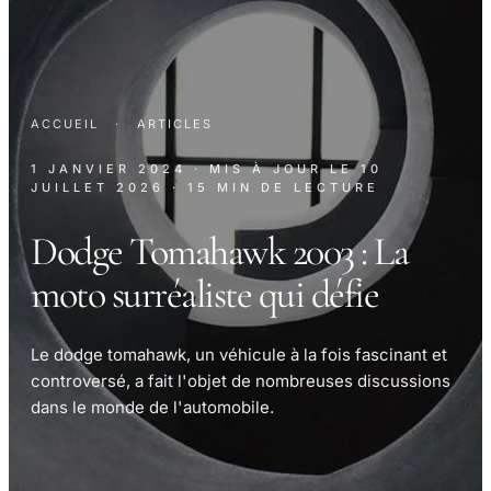
ACCUEIL
·
ARTICLES
1 JANVIER 2024
· MIS À JOUR LE
10
JUILLET 2026
· 15 MIN DE LECTURE
Dodge Tomahawk 2003 : La
moto surréaliste qui défie
Le dodge tomahawk, un véhicule à la fois fascinant et
controversé, a fait l'objet de nombreuses discussions
dans le monde de l'automobile.